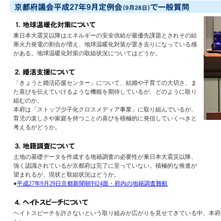
東日本大震災以降はエネルギーの安全供給が最優先課題とされその結
果火力発電の割合が増え、地球温暖化対策が置き去りになっている感
がある。地球温暖化対策の取組状況についてはどうか。
「きょうと婚活応援センター」について、結婚や子育ての大切さ、ま
た喜びを伝えていけるような機能を期待しているが、どのように取り
組むのか。
本府は「ストップ少子化クロスメディア事業」に取り組んでいるが、
育児の楽しさや家庭を持つことの喜びを積極的に発信していくべきと
考えるがどうか。
土地の基礎データを作成する地籍調査の必要性が東日本大震災以降、
強く認識されているが京都府は完了に至っていない。積極的な推進が
望まれるが、現状と取組状況はどうか。
●
平成27年9月29日京都新聞朝刊24面・府内の地籍調査難航
ヘイトスピーチを許さないという取り組みが広がりを見せてきている中、本府