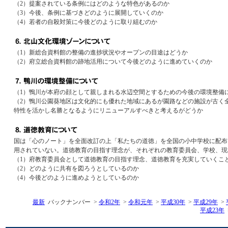
（2）提案されている条例にはどのような特色があるのか
（3）今後、条例に基づきどのように展開していくのか
（4）若者の自殺対策に今後どのように取り組むのか
（1）新総合資料館の整備の進捗状況やオープンの目途はどうか
（2）府立総合資料館の跡地活用について今後どのように進めていくのか
（1）鴨川が本府の顔として親しまれる水辺空間とするための今後の環境整備
（2）鴨川公園葵地区は文化的にも優れた地域にあるが園路などの施設が古く
特性を活かし名勝となるようにリニューアルすべきと考えるがどうか
国は「心のノート」を全面改訂の上「私たちの道徳」を全国の小中学校に配布
用されていない。道徳教育の目指す理念が、それぞれの教育委員会、学校、現
（1）府教育委員会として道徳教育の目指す理念、道徳教育を充実していくこ
（2）どのように共有を図ろうとしているのか
（4）今後どのように進めようとしているのか
最新
バックナンバー >
令和2年
>
令和元年
>
平成30年
>
平成29年
>
平成23年