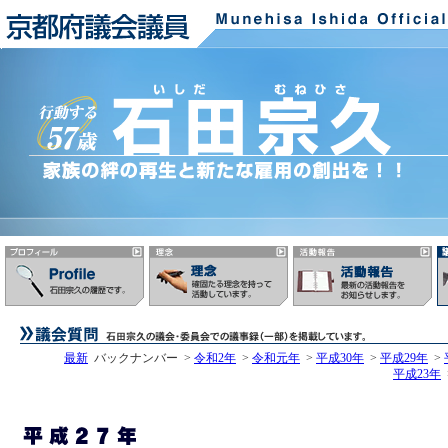
最新
バックナンバー >
令和2年
>
令和元年
>
平成30年
>
平成29年
>
平成23年